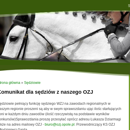
S
trona główna
»
Sędziowie
Komunikat dla sędziów z naszego OZJ
ędziowie pełniący funkcję sędziego WZJ na zawodach regionalnych w
aszym regionie proszeni są aby w swym sprawozdaniu ując ilośc startujących
oni w każdym dniu zawodów (ilość rzeczywistą na podstawie wyników
onkursów)Sprawozdania proszę przesyłać oprócz adresu Łukasza Dziarmagi
akże na adres mailowy OZJ -
biuro@ozj.opole.pl
. Przewodniczący KS OZJ
łodzimierz Gajda