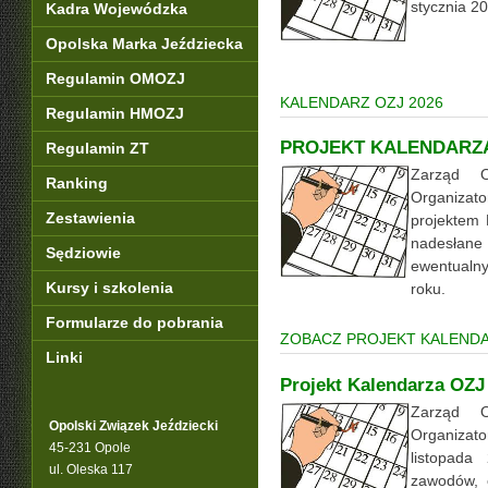
stycznia 2
Kadra Wojewódzka
Opolska Marka Jeździecka
Regulamin OMOZJ
KALENDARZ OZJ 2026
Regulamin HMOZJ
PROJEKT KALENDARZA
Regulamin ZT
Zarząd 
Ranking
Organizat
Zestawienia
projektem
nadesłan
Sędziowie
ewentualn
Kursy i szkolenia
roku.
Formularze do pobrania
ZOBACZ PROJEKT KALENDA
Linki
Projekt Kalendarza OZJ
Zarząd 
Opolski Związek Jeździecki
Organiza
45-231 Opole
listopada
ul. Oleska 117
zawodów, 