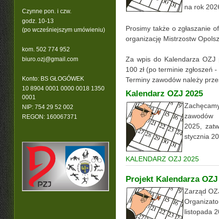
na rok 202
Czynne pon. i czw.
godz. 10-13
Prosimy także o zgłaszanie o
(po wcześniejszym umówieniu)
organizację Mistrzostw Opolsz
kom. 502 774 952
Za wpis do Kalendarza OZJ 
b
iuro.ozj@gmail.com
100 zł (po terminie zgłoszeń - 
Konto: BS GŁOGÓWEK
Terminy zawodów należy prze
10 8904 0001 0000 0018 1350
Kalendarz OZJ 2025
0001
Zachęcamy
NIP: 754 29 52 002
zawodów O
REGON: 160067371
2025, zat
stycznia 2
KALENDARZ OZJ 202
5
Projekt Kalendarza OZJ
Z
arząd OZJ
Organizato
listopada 