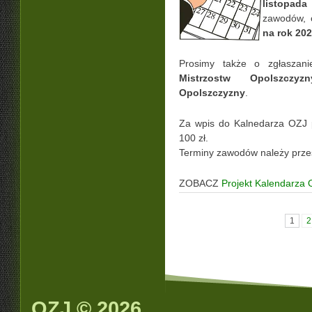
listopada
zawodów, 
na rok 20
Prosimy także o zgłaszani
Mistrzostw Opolszczyzn
Opolszczyzny
.
Za wpis do Kalnedarza OZJ 
100 zł.
Terminy zawodów należy prze
ZOBACZ
Projekt Kalendarza
1
2
OZJ © 2026