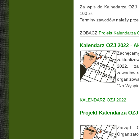
Za wpis do Kalnedarza OZJ 
100 zł.
Terminy zawodów należy prze
ZOBACZ
Projekt Kalendarza
Kalendarz OZJ 2022 -
Zachęc
zaktualiz
2022, za
zawodów re
organizow
"Na Wyspie
KALENDARZ OZJ 2022
Projekt Kalendarza OZJ
Zarząd 
Organiza