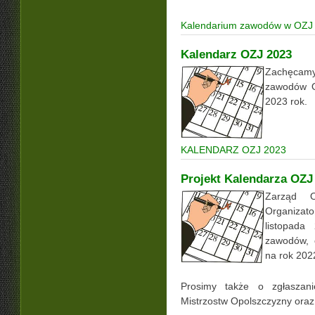
Kalendarium zawodów w OZJ 
Kalendarz OZJ 2023
Zachęcamy
zawodów O
2023 rok.
KALENDARZ OZJ 2023
Projekt Kalendarza OZJ
Zarząd 
Organiza
listopada
zawodów, 
na rok 202
Prosimy także o zgłaszani
Mistrzostw Opolszczyzny ora