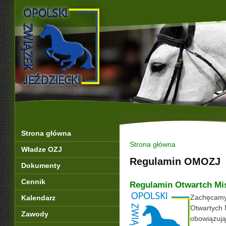
Strona główna
Strona główna
Władze OZJ
Regulamin OMOZJ
Dokumenty
Cennik
Regulamin Otwartch Mi
Zachęcamy 
Kalendarz
Otwartych 
Zawody
obowiązują