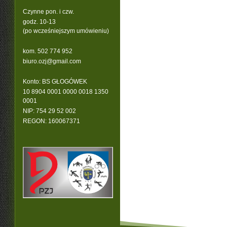
Czynne pon. i czw.
godz. 10-13
(po wcześniejszym umówieniu)
kom. 502 774 952
b
iuro.ozj@gmail.com
Konto: BS GŁOGÓWEK
10 8904 0001 0000 0018 1350
0001
NIP: 754 29 52 002
REGON: 160067371