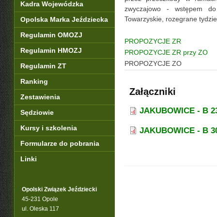
Kadra Wojewódzka
zwyczajowo - wstępem do
Towarzyskie, rozegrane tydzie
Opolska Marka Jeździecka
Regulamin OMOZJ
PROPOZYCJE ZR
Regulamin HMOZJ
PROPOZYCJE ZR przy ZO
PROPOZYCJE ZO
Regulamin ZT
Ranking
Załączniki
Zestawienia
JAKUBOWICE - B 23-
Sędziowie
Kursy i szkolenia
JAKUBOWICE - B 30.
Formularze do pobrania
Linki
Opolski Związek Jeździecki
45-231 Opole
ul. Oleska 117