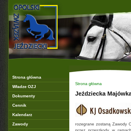
Strona główna
Strona główna
Władze OZJ
Jeździecka Majówk
Dokumenty
Cennik
Kalendarz
Zawody
rozegrane zostaną Zawody O
przez przeszkody w ramach