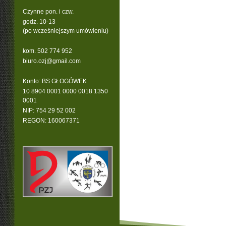
Czynne pon. i czw.
godz. 10-13
(po wcześniejszym umówieniu)
kom. 502 774 952
b
iuro.ozj@gmail.com
Konto: BS GŁOGÓWEK
10 8904 0001 0000 0018 1350
0001
NIP: 754 29 52 002
REGON: 160067371