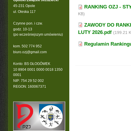
Opolski Związek Jeździecki
45-231 Opole
RANKING OZJ - STY
ul. Oleska 117
KB)
Czynne pon. i czw.
ZAWODY DO RANKI
godz. 10-13
LUTY 2026.pdf
(199.21 
(po wcześniejszym umówieniu)
Regulamin Rankingu
kom. 502 774 952
b
iuro.ozj@gmail.com
Konto: BS GŁOGÓWEK
10 8904 0001 0000 0018 1350
0001
NIP: 754 29 52 002
REGON: 160067371