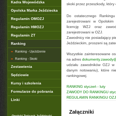
Kadra Wojewódzka
skoki przez przeszkody, który
Opolska Marka Jeździecka
Do ostatecznego Rankingu 
Regulamin OMOZJ
zarejestrowani w Opolskim 
licencję WZJ oraz zawod
Regulamin HMOZJ
zarejestrowani w OZJ.
Regulamin ZT
Zawodnicy nie posiadający pie
Jeździeckim, proszeni są zate
Ranking
Ranking - Ujeżdżenie
Wszystkie zainteresowane oso
Ranking - Skoki
na adres
dokumenty.zawody@
udziału zawodników OZJ w 
Zestawienia
danym notowaniu), które nie
Sędziowie
rankingowej.
Kursy i szkolenia
RANKING styczeń - luty
Formularze do pobrania
ZAWODY DO RANKINGU stycze
REGULAMIN RANKINGU OZJ 2
Linki
Załączniki