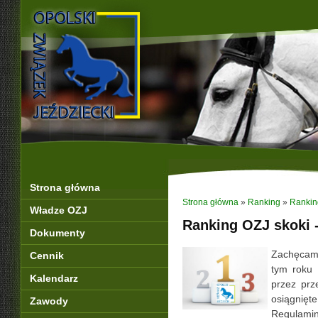
Strona główna
Strona główna
»
Ranking
»
Rankin
Władze OZJ
Ranking OZJ skoki -
Dokumenty
Zachęcam
Cennik
tym roku
Kalendarz
przez prz
osiągnięte
Zawody
Regulami