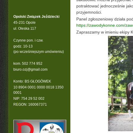
potraktować jednocześnie jak
przyjemności.
Opolski Związek Jeździecki
Panel zgłoszeniowy działa pod
45-231 Opole
https://zawodykonne.com/zaw
ul. Oleska 117
Zapraszamy w imieniu ekipy 
Czynne pon. i czw.
godz. 10-13
(po wcześniejszym umówieniu)
kom. 502 774 952
b
iuro.ozj@gmail.com
Konto: BS GŁOGÓWEK
10 8904 0001 0000 0018 1350
0001
NIP: 754 29 52 002
REGON: 160067371