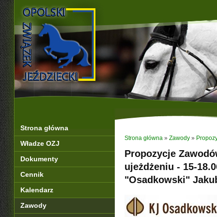
Strona główna
Strona główna
»
Zawody
»
Propozy
Władze OZJ
Propozycje Zawodó
Dokumenty
ujeżdżeniu - 15-18.0
Cennik
"Osadkowski" Jaku
Kalendarz
Zawody