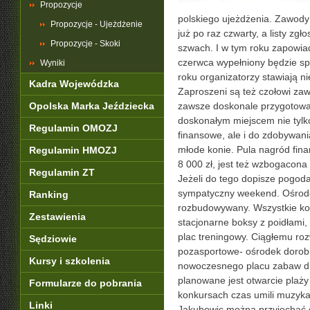
Propozycje
polskiego ujeżdżenia. Zawody
Propozycje - Ujeżdżenie
już po raz czwarty, a listy z
Propozycje - Skoki
szwach. I w tym roku zapowia
czerwca wypełniony będzie sp
Wyniki
roku organizatorzy stawiają ni
Kadra Wojewódzka
Zaproszeni są też czołowi za
Opolska Marka Jeździecka
zawsze doskonale przygotowa
doskonałym miejscem nie tylko
Regulamin OMOZJ
finansowe, ale i do zdobywania
młode konie. Pula nagród fin
Regulamin HMOZJ
8 000 zł, jest też wzbogacon
Regulamin ZT
Jeżeli do tego dopisze pogoda
sympatyczny weekend. Ośrode
Ranking
rozbudowywany. Wszystkie ko
Zestawienia
stacjonarne boksy z poidłami, w
plac treningowy. Ciągłemu roz
Sędziowie
pozasportowe- ośrodek dorobił 
Kursy i szkolenia
nowoczesnego placu zabaw dl
planowane jest otwarcie plaży
Formularze do pobrania
konkursach czas umili muzyka
Linki
Jakubowic można przyjechać 