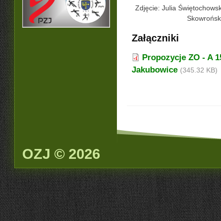
Zdjęcie: Julia Świętochows
Skowrońsk
Załączniki
Propozycje ZO - A 1
Jakubowice
(345.32 KB)
OZJ © 2026